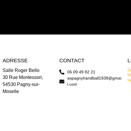
ADRESSE
CONTACT
L
Salle Roger Bello
De
06 09 49 82 21
Me
30 Rue Montessori,
aspagnyhandball1938@gmai
H
54530 Pagny-sur-
l.com
Moselle