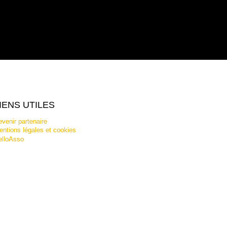
IENS UTILES
venir partenaire
ntions légales et cookies
elloAsso