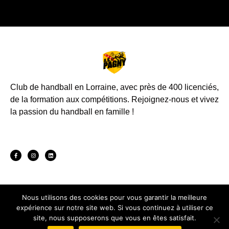
Club de handball en Lorraine, avec près de 400 licenciés,
de la formation aux compétitions.
Rejoignez-nous et vivez
la passion du handball en famille !
ADRESSE
CONTACT
LIENS UTILES
Nous utilisons des cookies pour vous garantir la meilleure
expérience sur notre site web. Si vous continuez à utiliser ce
Devenir partenaire
Salle Roger Bello
06 09 49 82 21
Mentions légales et cookies
site, nous supposerons que vous en êtes satisfait.
30 Rue Montessori, 54530
aspagnyhandball1938
HelloAsso
Pagny-sur-Moselle
@gmail.com