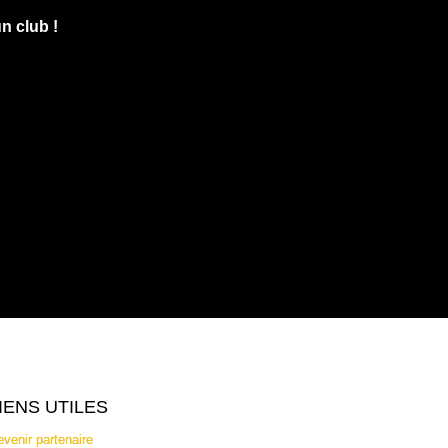
 club !
IENS UTILES
venir partenaire