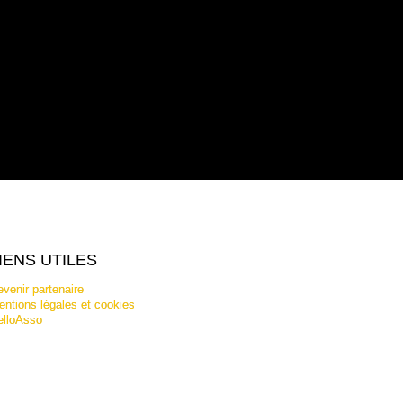
IENS UTILES
venir partenaire
ntions légales et cookies
elloAsso