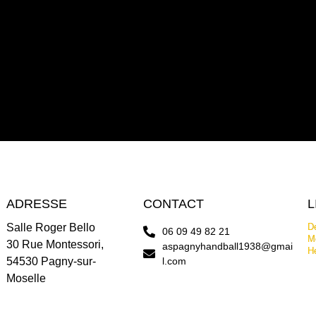
ADRESSE
CONTACT
L
Salle Roger Bello
De
06 09 49 82 21
Me
30 Rue Montessori,
aspagnyhandball1938@gmai
H
54530 Pagny-sur-
l.com
Moselle