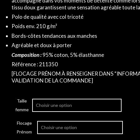
accompagne dans vos moments de détente comme lors de
tissu doux garantissent une sensation agréable toute la
Polo de qualité avec col tricoté
Poids env. 210 g/m²
Bords-côtes tendances aux manches
Agréable et doux à porter
Composition :
95% coton, 5% élasthanne
Référence : 211350
[FLOCAGE PRÉNOM À RENSEIGNER DANS “INFORMA
VALIDATION DE LA COMMANDE]
Taille
femme
Flocage
Prénom