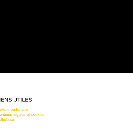
IENS UTILES
venir partenaire
ntions légales et cookies
elloAsso