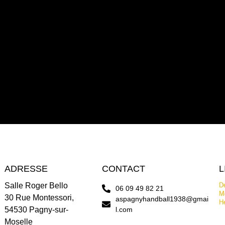
ADRESSE
CONTACT
L
Salle Roger Bello
De
06 09 49 82 21
Me
30 Rue Montessori,
aspagnyhandball1938@gmai
H
54530 Pagny-sur-
l.com
Moselle