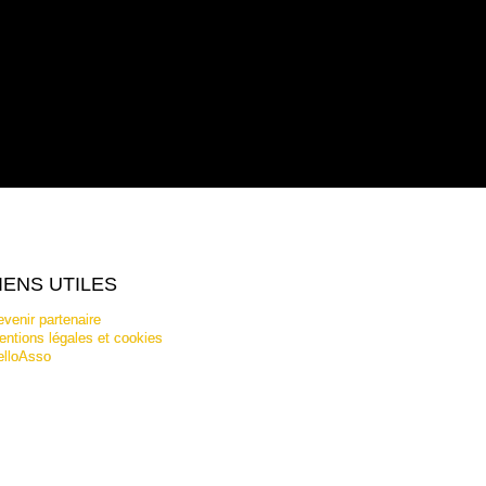
IENS UTILES
venir partenaire
ntions légales et cookies
elloAsso