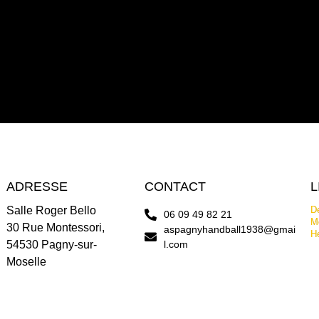
ADRESSE
CONTACT
L
Salle Roger Bello
De
06 09 49 82 21
Me
30 Rue Montessori,
aspagnyhandball1938@gmai
H
54530 Pagny-sur-
l.com
Moselle