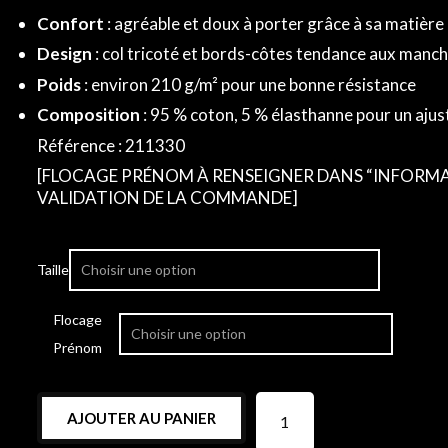
Confort
: agréable et doux à porter grâce à sa matière 
Design
: col tricoté et bords-côtes tendance aux manc
Poids
: environ 210 g/m² pour une bonne résistance
Composition
: 95 % coton, 5 % élasthanne pour un aju
Référence : 211330
[FLOCAGE PRÉNOM À RENSEIGNER DANS “INFORMA
VALIDATION DE LA COMMANDE]
Taille
Flocage
Prénom
AJOUTER AU PANIER