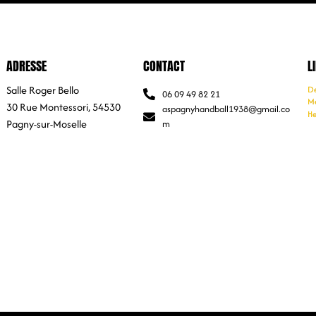
ADRESSE
CONTACT
L
Salle Roger Bello
De
06 09 49 82 21
Me
30 Rue Montessori, 54530
aspagnyhandball1938@gmail.co
He
Pagny-sur-Moselle
m